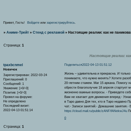
Привет, Гость!
Войдите
или
зарегистрируйтесь
.
»
Аниме-Трейт
»
Стенд с рекламой
»
Настоящие реалии: как не паникова
Страница:
1
Настоящие реалии: как
tpaxbcnmel
Поделиться
2022-04-13 01:51:12
Новичок
Жизнь – удивительна и прекрасна. И только
Зарегистрирован
: 2022-03-24
понимаете, что нужно менять? Хотите разоб
Приглашений:
0
20-летним стажем. Маг 15 аркана. Помогу н
Сообщений:
1
обрести благополучие 18 апреля стартует м
Уважение:
[+0/-0]
жизненно важные вопросы. - Приведете себ
Позитив:
[+0/-0]
Вам не хватает для движения вперед - Узна
Провел на форуме:
Не определено
в Таро давно Для тех, кто в Таро недавно 
Последний визит:
чат.- Записи занятий.- Домашние занятия.-
2022-04-13 01:51:14
https://cloud.mail.ru/public/zANF/fANekwJ4u
П
0
Страница:
1